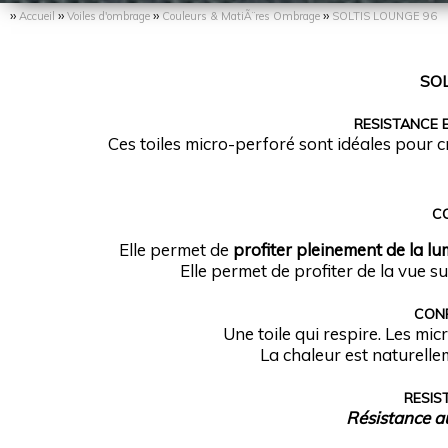
››
››
››
››
Accueil
Voiles d'ombrage
Couleurs & MatiÃ¨res Ombrage
SOLTIS LOUNGE 96
SOL
RESISTANCE 
Ces toiles micro-perforé sont idéales pour 
C
Elle permet de
profiter pleinement de la lum
Elle permet de profiter de la vue s
CONF
Une toile qui respire. Les mic
La chaleur est naturellem
RESIS
Résistance a