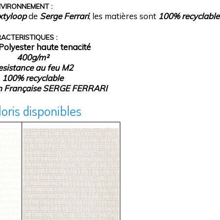
NVIRONNEMENT :
xtyloop
de
Serge Ferrari
, les matières sont
100% recyclable
ACTERISTIQUES :
yester haute tenacité
-
400g/
m²
esistance au feu
M2
-
100% recyclable
on Française SERGE FERRARI
loris disponibles