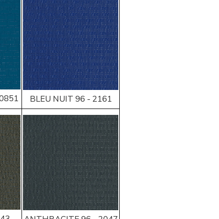
50851
BLEU NUIT 96 - 2161
043
ANTHRACITE 96 - 2047