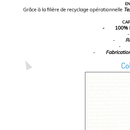
E
Grâce à la filière de recyclage opérationnelle
Te
CAR
- 100% Pol
-
R
-
Fabricati
Co